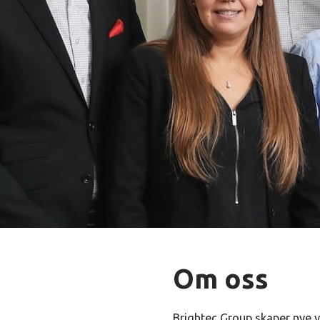
Om oss
Brightec Group skaper nye v