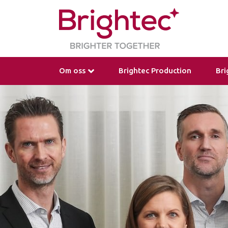
Om oss
Brightec Production
Bri
Vår Historia, Nutid och Framtid