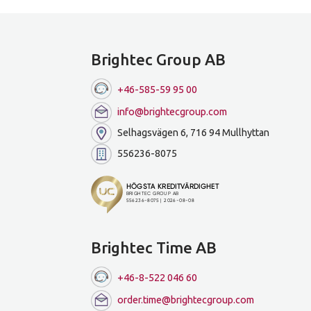
Brightec Group AB
+46-585-59 95 00
info@brightecgroup.com
Selhagsvägen 6, 716 94 Mullhyttan
556236-8075
Brightec Time AB
+46-8-522 046 60
order.time@brightecgroup.com