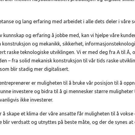
tanse og lang erfaring med arbeidet i alle dets deler i våre s
av kunnskap og erfaring å jobbe med, kan vi hjelpe våre kunde
konstruksjon og mekanikk, sikkerhet, informasjonsteknologi
ært raske teknologiske utviklingen. Vi er med deg fra A til Å, 
en – fra solid mekanisk konstruksjon til vår tids raske utvik
 som blir stadig mer digitalisert.
m entreprenører er muligheten til å bruke vår posisjon til å op
nne investere og bidra til å gi mennesker større muligheter ti
anligvis ikke investerer.
å skape et klima der våre ansatte får muligheten til å vokse 
blir verdsatt og utnyttes på beste måte, og der de synes at 