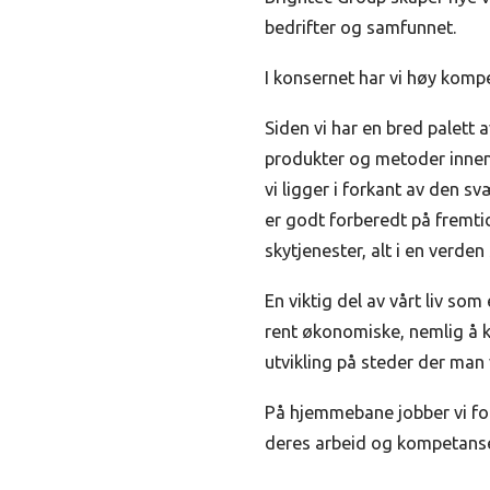
bedrifter og samfunnet.
I konsernet har vi høy kompe
Siden vi har en bred palett 
produkter og metoder innen 
vi ligger i forkant av den sv
er godt forberedt på fremtid
skytjenester, alt i en verden
En viktig del av vårt liv so
rent økonomiske, nemlig å ku
utvikling på steder der man v
På hjemmebane jobber vi for 
deres arbeid og kompetanse 