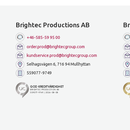
Brightec Productions AB
Br
+46-585-59 95 00
order.prod@brightecgroup.com
kundservice.prod@brightecgroup.com
Selhagsvägen 6, 716 94 Mullhyttan
559077-9749