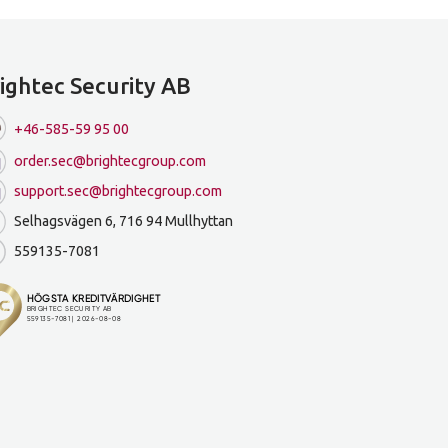
ightec Security AB
+46-585-59 95 00
order.sec@brightecgroup.com
support.sec@brightecgroup.com
Selhagsvägen 6, 716 94 Mullhyttan
559135-7081