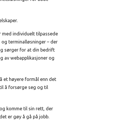
elskaper.
r med individuelt tilpassede
 og terminalløsninger – der
og sørger for at din bedrift
ling av webapplikasjoner og
pnå et høyere formål enn det
l å forsørge seg og til
og komme til sin rett, der
det er gøy å gå på jobb.