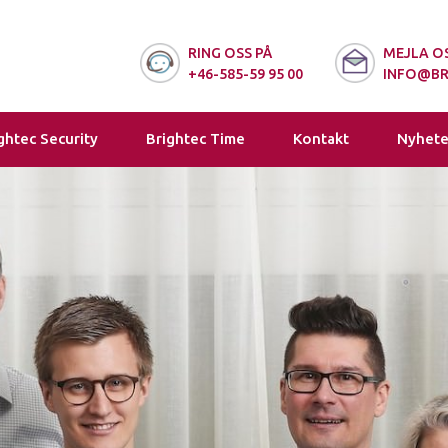
RING OSS PÅ
MEJLA OS
+46-585-59 95 00
INFO@BR
ghtec Security
Brightec Time
Kontakt
Nyhete