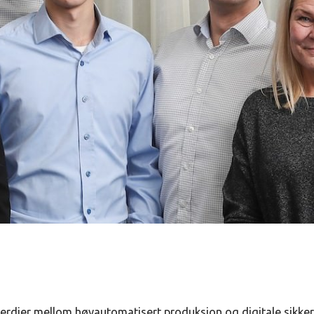
erdier mellom høyautomatisert produksjon og digitale sikke