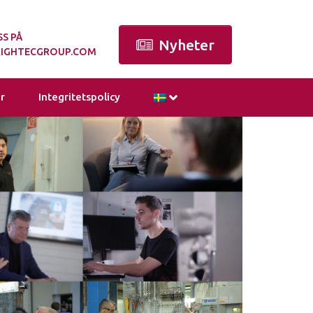
S PÅ
Nyheter
IGHTECGROUP.COM
r
Integritetspolicy