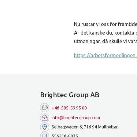
Nu rustar vi oss för framti
Är det kanske du, kontakta 
utmaningar, då skulle vi v
https://arbetsformedlinge
Brightec Group AB
+46-585-59 95 00
info@brightecgroup.com
Selhagsvägen 6, 716 94 Mullhyttan
556236-8075