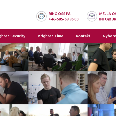
RING OSS PÅ
MEJLA OS
+46-585-59 95 00
INFO@BR
ghtec Security
Brightec Time
Kontakt
Nyhete