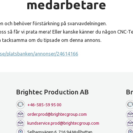
medarbetare
den och behöver förstärkning på svarvavdelningen.
oss så får vi prata mera! Eller kanske känner du någon CNC-T
ara tacksamma om du tipsade om denna annons.
n.se/platsbanken/annonser/24614166
Brightec Production AB
Br
+46-585-59 95 00
order.prod@brightecgroup.com
kundservice.prod@brightecgroup.com
Selhagsvägen 6, 716 94 Mullhyttan