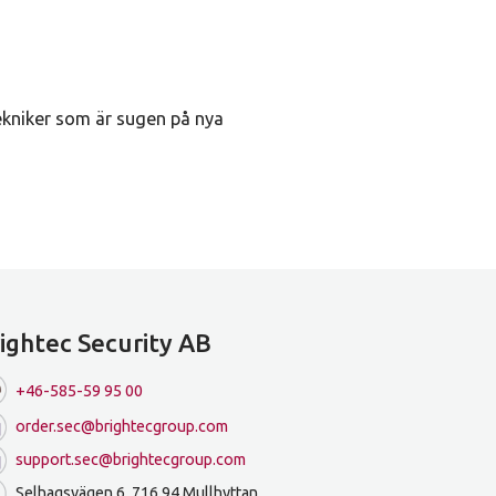
ekniker som är sugen på nya
ightec Security AB
+46-585-59 95 00
order.sec@brightecgroup.com
support.sec@brightecgroup.com
Selhagsvägen 6, 716 94 Mullhyttan