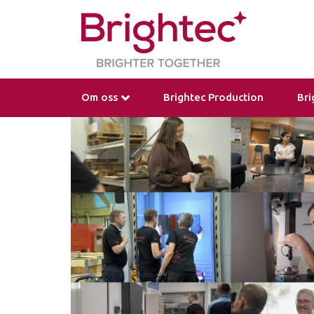
Om oss
Brightec Production
Bri
Vår Historia, Nutid och Framtid